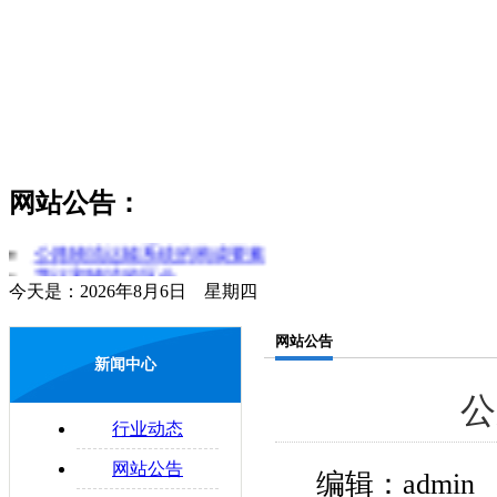
网站公告：
货物领取时应注意哪些问题
公路物流运输系统的构成要素
货运和物流的区分
今天是：2026年8月6日 星期四
简述对物流和运输行业的理解
零担运输的概念
网站公告
物流管理制度是什么
新闻中心
易碎物品运输注意要点
公
物流与配送的区别
配送合理化
行业动态
企业物流运输的法律问题
网站公告
编辑：admin