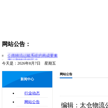
网站公告：
货物领取时应注意哪些问题
公路物流运输系统的构成要素
货运和物流的区分
今天是：2026年8月7日 星期五
简述对物流和运输行业的理解
零担运输的概念
网站公告
物流管理制度是什么
新闻中心
易碎物品运输注意要点
物流与配送的区别
配送合理化
行业动态
企业物流运输的法律问题
网站公告
编辑：太仓物流公司