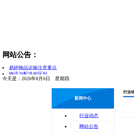
货物领取时应注意哪些问题
公路物流运输系统的构成要素
货运和物流的区分
简述对物流和运输行业的理解
网站公告：
零担运输的概念
物流管理制度是什么
易碎物品运输注意要点
物流与配送的区别
今天是：2026年8月6日 星期四
配送合理化
企业物流运输的法律问题
行业
新闻中心
行业动态
网站公告