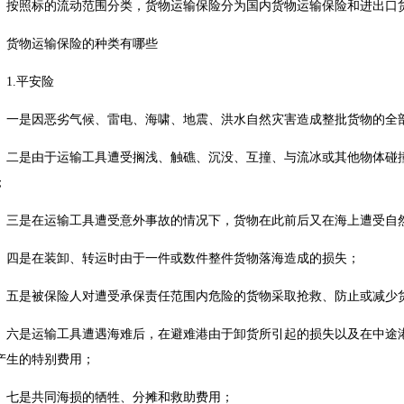
按照标的流动范围分类，货物运输保险分为国内货物运输保险和进出口
货物运输保险的种类有哪些
1.平安险
一是因恶劣气候、雷电、海啸、地震、洪水自然灾害造成整批货物的全
二是由于运输工具遭受搁浅、触礁、沉没、互撞、与流冰或其他物体碰
；
三是在运输工具遭受意外事故的情况下，货物在此前后又在海上遭受自
四是在装卸、转运时由于一件或数件整件货物落海造成的损失；
五是被保险人对遭受承保责任范围内危险的货物采取抢救、防止或减少
六是运输工具遭遇海难后，在避难港由于卸货所引起的损失以及在中途
产生的特别费用；
七是共同海损的牺牲、分摊和救助费用；