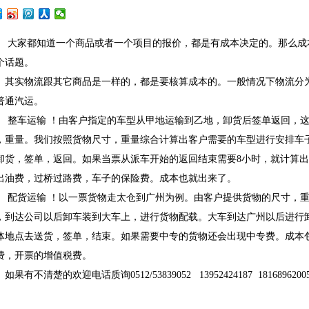
大家都知道一个商品或者一个项目的报价，都是有成本决定的。那么成
个话题。
其实物流跟其它商品是一样的，都是要核算成本的。一般情况下物流分
普通汽运。
整车运输
！由客户指定的车型从甲地运输到乙地，卸货后签单返回，
，重量。我们按照货物尺寸，重量综合计算出客户需要的车型进行安排车
卸货，签单，返回。如果当票从派车开始的返回结束需要
8
小时，就计算出
出油费，过桥过路费，车子的保险费。成本也就出来了。
配货运输
！以一票货物走太仓到广州为例。由客户提供货物的尺寸，
，到达公司以后卸车装到大车上，进行货物配载。大车到达广州以后进行
体地点去送货，签单，结束。如果需要中专的货物还会出现中专费。成本
费，开票的增值税费。
如果有不清楚的欢迎电话质询
0512/53839052 13952424187 1816896200