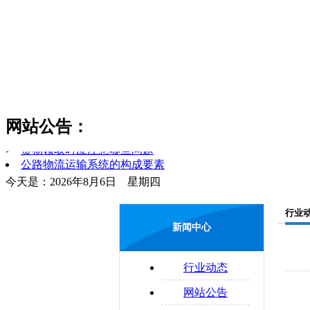
网站公告：
货物领取时应注意哪些问题
公路物流运输系统的构成要素
今天是：2026年8月6日 星期四
货运和物流的区分
简述对物流和运输行业的理解
零担运输的概念
行业
物流管理制度是什么
新闻中心
易碎物品运输注意要点
物流与配送的区别
行业动态
配送合理化
企业物流运输的法律问题
网站公告