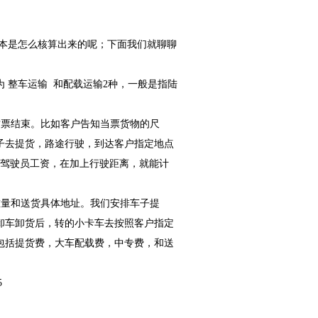
本是怎么核算出来的呢；下面我们就聊聊
为
整车运输
和配载运输
2
种，一般是指陆
这票结束。比如客户告知当票货物的尺
子去提货，路途行驶，到达客户指定地点
驾驶员工资，在加上行驶距离，就能计
重量和送货具体地址。我们安排车子提
卸车卸货后，转的小卡车去按照客户指定
包括提货费，大车配载费，中专费，和送
5