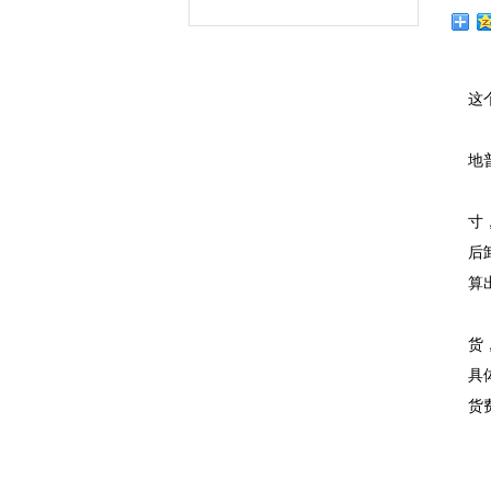
这
地
寸
后
算
货
具
货