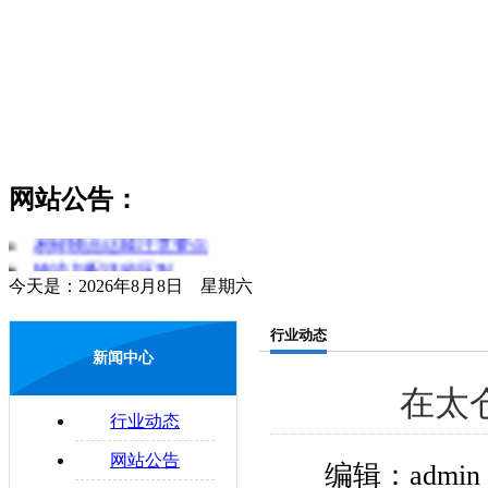
货物领取时应注意哪些问题
公路物流运输系统的构成要素
货运和物流的区分
简述对物流和运输行业的理解
网站公告：
零担运输的概念
物流管理制度是什么
易碎物品运输注意要点
物流与配送的区别
今天是：2026年8月8日 星期六
配送合理化
企业物流运输的法律问题
行业动态
新闻中心
在太
行业动态
网站公告
编辑：admi