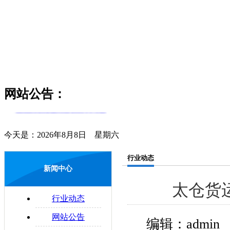
货物领取时应注意哪些问题
公路物流运输系统的构成要素
货运和物流的区分
简述对物流和运输行业的理解
零担运输的概念
物流管理制度是什么
易碎物品运输注意要点
物流与配送的区别
网站公告：
配送合理化
企业物流运输的法律问题
今天是：2026年8月8日 星期六
行业动态
新闻中心
太仓货
行业动态
网站公告
编辑：admin