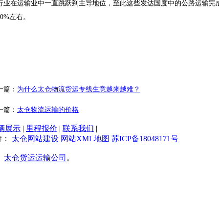
行业在运输业中一直跳跃到主导地位，至此这些发达国度中的公路运输完
90%左右。
一篇：
为什么太仓物流货运专线生意越来越难？
一篇：
太仓物流运输的价格
辆展示
|
里程报价
|
联系我们
|
持：
太仓网站建设
网站XML地图
苏ICP备18048171号
、
太仓货运运输公司
。