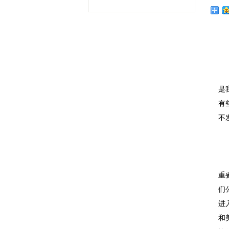
是
有
不
重
们
进
和