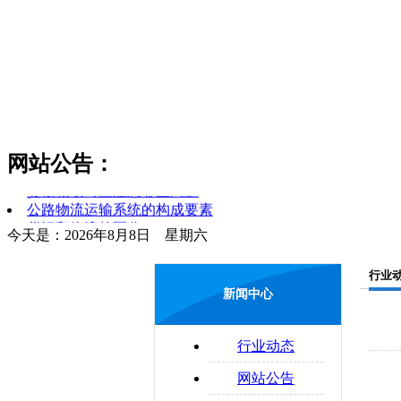
网站公告：
货物领取时应注意哪些问题
公路物流运输系统的构成要素
货运和物流的区分
今天是：2026年8月8日 星期六
简述对物流和运输行业的理解
零担运输的概念
行业
物流管理制度是什么
新闻中心
易碎物品运输注意要点
物流与配送的区别
配送合理化
行业动态
企业物流运输的法律问题
网站公告