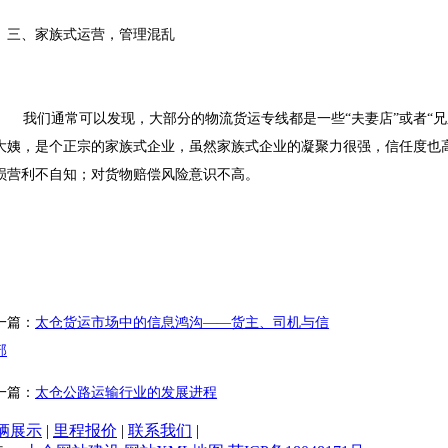
三、家族式运营，管理混乱
我们通常可以发现，大部分的物流货运专线都是一些“夫妻店”或者“兄
大姨，是个正宗的家族式企业，虽然家族式企业的凝聚力很强，信任度也
损营利不自知；对货物赔偿风险意识不高。
一篇：
太仓货运市场中的信息鸿沟——货主、司机与信
部
一篇：
太仓公路运输行业的发展进程
辆展示
|
里程报价
|
联系我们
|