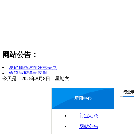
货物领取时应注意哪些问题
公路物流运输系统的构成要素
货运和物流的区分
简述对物流和运输行业的理解
网站公告：
零担运输的概念
物流管理制度是什么
易碎物品运输注意要点
物流与配送的区别
今天是：2026年8月8日 星期六
配送合理化
企业物流运输的法律问题
行业
新闻中心
行业动态
网站公告