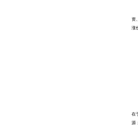
资
涨
在
源